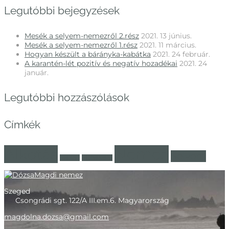
Legutóbbi bejegyzések
Mesék a selyem-nemezről 2.rész
2021. 13 június.
Mesék a selyem-nemezről 1.rész
2021. 11 március.
Hogyan készült a bárányka-kabátka
2021. 24 február.
A karantén-lét pozitív és negatív hozadékai
2021. 24
január.
Legutóbbi hozzászólások
Címkék
Alkotás
Nemez
Selyem
Merino
Műhelyem
Szeged
Csongrádi sgt. 122/A III.em.6. Magyarország
magdolna.dozsa@gmail.com