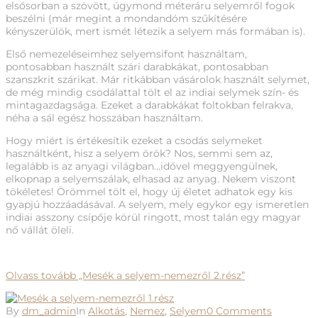
elsősorban a szövött, úgymond méteráru selyemről fogok
beszélni (már megint a mondandóm szűkítésére
kényszerülök, mert ismét létezik a selyem más formában is).
Első nemezeléseimhez selyemsifont használtam,
pontosabban használt szári darabkákat, pontosabban
szanszkrit szárikat. Már ritkábban vásárolok használt selymet,
de még mindig csodálattal tölt el az indiai selymek szín- és
mintagazdagsága. Ezeket a darabkákat foltokban felrakva,
néha a sál egész hosszában használtam.
Hogy miért is értékesítik ezeket a csodás selymeket
használtként, hisz a selyem örök? Nos, semmi sem az,
legalább is az anyagi világban…idővel meggyengülnek,
elkopnap a selyemszálak, elhasad az anyag. Nekem viszont
tökéletes! Örömmel tölt el, hogy új életet adhatok egy kis
gyapjú hozzáadásával. A selyem, mely egykor egy ismeretlen
indiai asszony csípője körül ringott, most talán egy magyar
nő vállát öleli.
Olvass tovább
„Mesék a selyem-nemezről 2.rész”
By
dm_admin
In
Alkotás
,
Nemez
,
Selyem
0 Comments