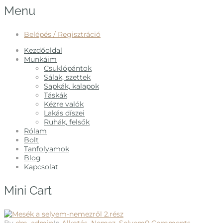
Menu
Belépés / Regisztráció
Kezdőoldal
Munkáim
Csuklópántok
Sálak, szettek
Sapkák, kalapok
Táskák
Kézre valók
Lakás díszei
Ruhák, felsők
Rólam
Bolt
Tanfolyamok
Blog
Kapcsolat
Mini Cart