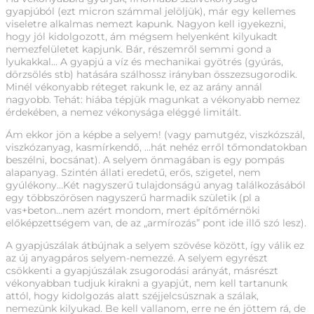
gyapjúból (ezt micron számmal jelöljük), már egy kellemes
viseletre alkalmas nemezt kapunk. Nagyon kell igyekezni,
hogy jól kidolgozott, ám mégsem helyenként kilyukadt
nemezfelületet kapjunk. Bár, részemről semmi gond a
lyukakkal… A gyapjú a víz és mechanikai gyötrés (gyúrás,
dörzsölés stb) hatására szálhossz irányban összezsugorodik.
Minél vékonyabb réteget rakunk le, ez az arány annál
nagyobb. Tehát: hiába tépjük magunkat a vékonyabb nemez
érdekében, a nemez vékonysága eléggé limitált.
Ám ekkor jön a képbe a selyem! (vagy pamutgéz, viszkózszál,
viszkózanyag, kasmírkendő, …hát nehéz erről tőmondatokban
beszélni, bocsánat). A selyem önmagában is egy pompás
alapanyag. Szintén állati eredetű, erős, szigetel, nem
gyúlékony…Két nagyszerű tulajdonságú anyag találkozásából
egy többszörösen nagyszerű harmadik születik (pl a
vas+beton…nem azért mondom, mert építőmérnöki
előképzettségem van, de az „armírozás” pont ide illő szó lesz).
A gyapjúszálak átbújnak a selyem szövése között, így válik ez
az új anyagpáros selyem-nemezzé. A selyem egyrészt
csökkenti a gyapjúszálak zsugorodási arányát, másrészt
vékonyabban tudjuk kirakni a gyapjút, nem kell tartanunk
attól, hogy kidolgozás alatt széjjelcsúsznak a szálak,
nemezünk kilyukad. Be kell vallanom, erre ne én jöttem rá, de