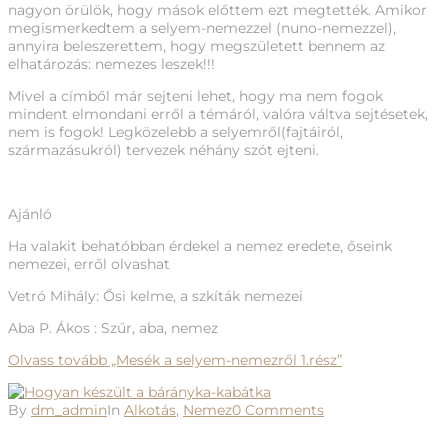
nagyon örülök, hogy mások előttem ezt megtették. Amikor
megismerkedtem a selyem-nemezzel (nuno-nemezzel),
annyira beleszerettem, hogy megszületett bennem az
elhatározás: nemezes leszek!!!
Mivel a címből már sejteni lehet, hogy ma nem fogok
mindent elmondani erről a témáról, valóra váltva sejtésetek,
nem is fogok! Legközelebb a selyemről(fajtáiról,
származásukról) tervezek néhány szót ejteni.
Ajánló
Ha valakit behatóbban érdekel a nemez eredete, őseink
nemezei, erről olvashat
Vetró Mihály: Ősi kelme, a szkíták nemezei
Aba P. Ákos : Szűr, aba, nemez
Olvass tovább
„Mesék a selyem-nemezről 1.rész”
By
dm_admin
In
Alkotás
,
Nemez
0 Comments