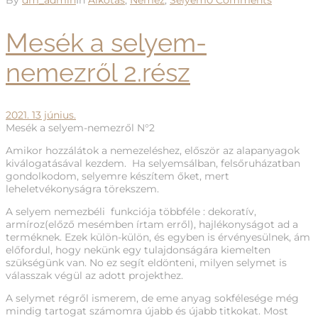
By
dm_admin
In
Alkotás
,
Nemez
,
Selyem
0 Comments
Mesék a selyem-
nemezről 2.rész
2021. 13 június.
Mesék a selyem-nemezről N°2
Amikor hozzálátok a nemezeléshez, először az alapanyagok
kiválogatásával kezdem. Ha selyemsálban, felsőruházatban
gondolkodom, selyemre készítem őket, mert
leheletvékonyságra törekszem.
A selyem nemezbéli funkciója többféle : dekoratív,
armíroz(előző mesémben írtam erről), hajlékonyságot ad a
terméknek. Ezek külön-külön, és egyben is érvényesülnek, ám
előfordul, hogy nekünk egy tulajdonságára kiemelten
szükségünk van. No ez segít eldönteni, milyen selymet is
válasszak végül az adott projekthez.
A selymet régről ismerem, de eme anyag sokfélesége még
mindig tartogat számomra újabb és újabb titkokat. Most