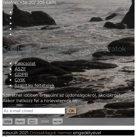
Telefon: +36-20/ 205-6674
Segítségek, útmutatás, szabályzatok
Kapcsolat
ÁSZF
GDPR
GYIK
Szállítási feltételek
Szeretnél időben értesülni az újdonságokról, akciókról?
Akkor íratkozz fel a hírlevelemre itt:
Készült 2021
DózsaMagdi nemez
engedélyével