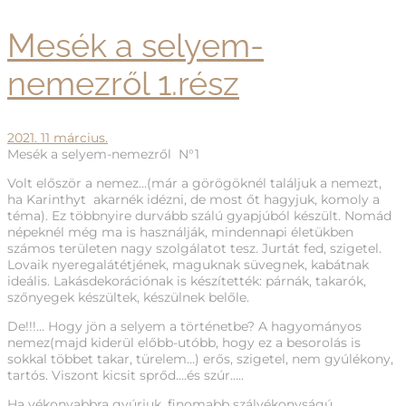
Mesék a selyem-
nemezről 1.rész
2021. 11 március.
Mesék a selyem-nemezről N°1
Volt először a nemez…(már a görögöknél találjuk a nemezt,
ha Karinthyt akarnék idézni, de most őt hagyjuk, komoly a
téma). Ez többnyire durvább szálú gyapjúból készült. Nomád
népeknél még ma is használják, mindennapi életükben
számos területen nagy szolgálatot tesz. Jurtát fed, szigetel.
Lovaik nyeregalátétjének, maguknak süvegnek, kabátnak
ideális. Lakásdekorációnak is készítették: párnák, takarók,
szőnyegek készültek, készülnek belőle.
De!!!… Hogy jön a selyem a történetbe? A hagyományos
nemez(majd kiderül előbb-utóbb, hogy ez a besorolás is
sokkal többet takar, türelem…) erős, szigetel, nem gyúlékony,
tartós. Viszont kicsit sprőd….és szúr…..
Ha vékonyabbra gyúrjuk, finomabb szálvékonyságú