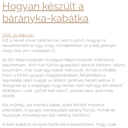
Hogyan készült a
bárányka-kabátka
2021. 24 február.
Ezt a nevet most találtam ki, nem tudom, hogyan is
nevezhetném el úgy, hogy mindenkiben az a kép jelenjen
meg róla, ami valójában Ő.
Az Élő Népművészet Országos Népművészeti Kiállításra
készítettem. Volt már fürtös gyapjúból készült táskám, sálam,
kucsmám, már csak egy kabát hiányzott. Annál is inkább,
mert a fürtös gyapjú megjelenésében, felületében a
leginkább idézi magát az állatot, prémes hatást keltve. E
dolognak az a szépsége, hogy ehhez nem kell egy élő állatot
feláldozni, csak „szőrét kell venni”, persze nem akármely
állatét.
Kis műhely, kis méretű kabát, azért felnőtt méretre
sikeredett. A gyapjú wensleydale bárány fürtjei. Puhák és
hosszúak. Következzen hát néhány fázisfotó.
A kész kabátot annyira határidőre készítettem, hogy csak