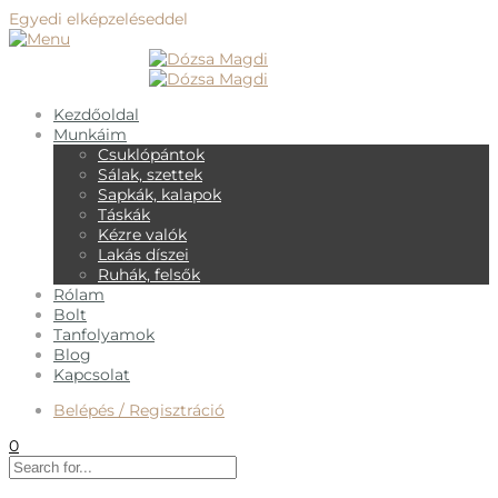
Egyedi elképzeléseddel
keress meg!
Kezdőoldal
Munkáim
Csuklópántok
Sálak, szettek
Sapkák, kalapok
Táskák
Kézre valók
Lakás díszei
Ruhák, felsők
Rólam
Bolt
Tanfolyamok
Blog
Kapcsolat
Belépés / Regisztráció
0