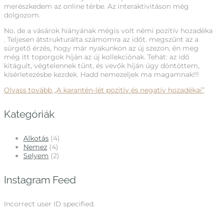
merészkedem az online térbe. Az interaktivitáson még
dolgozom.
No, de a vásárok hiányának mégis volt némi pozitív hozadéka
. Teljesen átstrukturálta számomra az időt. megszűnt az a
sürgető érzés, hogy már nyakunkon az új szezon, én meg
még itt toporgok híján az új kollekciónak. Tehát: az idő
kitágult, végtelennek tűnt, és vevők híján úgy döntöttem,
kísérletezésbe kezdek. Hadd nemezeljek ma magamnak!!!
Olvass tovább
„A karantén-lét pozitív és negatív hozadékai”
Kategóriák
Alkotás
(4)
Nemez
(4)
Selyem
(2)
Instagram Feed
Incorrect user ID specified.