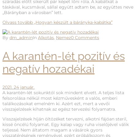
száradás előtt sikerült pár képet lőni róla. A kabátkát a
táskával, kucsmával, sállal együtt adtam be, az együttes neve
„Bárányban a városban” lett.
Olvass tovább
„Hogyan készült a bárányka-kabátka”
By
dm_admin
In
Alkotás
,
Nemez
0 Comments
A karantén-lét pozitív és
negatív hozadékai
2021. 24 január.
A karantén-lét sokunktól sok mindent elvett. A teljes lista
felsorolása nélkül most kézművesként a valós, emberi
találkozásokat emelném ki. Azért ezt, mert a vevői
visszajelzések kihatnak az egész tervezési folyamatra.
Visszajelzések híján öltözéket tervezni, alkotni fájóan steril,
kissé öncélú folyamat. Egy kalap vagy ruha viselőjével válik
teljessé. Nem áltatom magam a vásárok gyors
visszatérésének reményével, ezért próbálkozom és